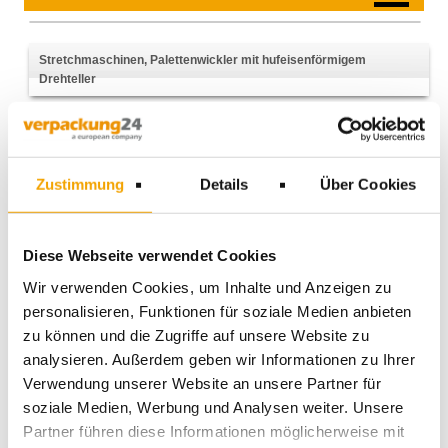
Stretchmaschinen, Palettenwickler mit hufeisenförmigem
Drehteller
ARTIKEL PRO SEITE
25
SORTIERUNG
Preis
Artikel
Einheit
Zustimmung
Details
Über Cookies
Preis in EUR bei Abnahme von
Bestellung
Stretchanlage HSD OneWrap
Stück
bis 1200kg und 2,4m Höhe
Artikel-Nr.:
Diese Webseite verwendet Cookies
Wir verwenden Cookies, um Inhalte und Anzeigen zu
1
personalisieren, Funktionen für soziale Medien anbieten
6.700,00 €
zu können und die Zugriffe auf unsere Website zu
analysieren. Außerdem geben wir Informationen zu Ihrer
BESTELLEN
Verwendung unserer Website an unsere Partner für
soziale Medien, Werbung und Analysen weiter. Unsere
Stretchwickler KVK 1A bis
Stück
Partner führen diese Informationen möglicherweise mit
1500kg und 2,4m Höhe
Artikel-Nr.: 12717