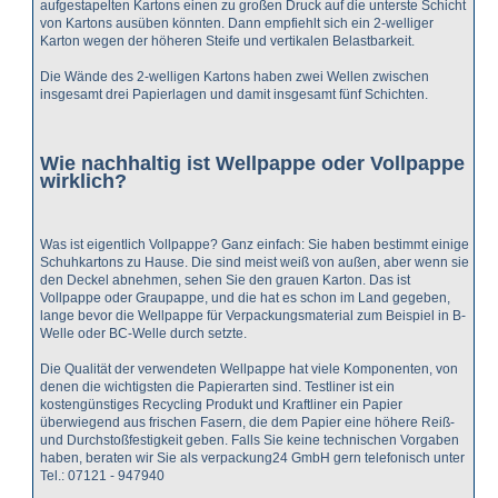
aufgestapelten Kartons einen zu großen Druck auf die unterste Schicht
von Kartons ausüben könnten. Dann empfiehlt sich ein 2-welliger
Karton wegen der höheren Steife und vertikalen Belastbarkeit.
Die Wände des 2-welligen Kartons haben zwei Wellen zwischen
insgesamt drei Papierlagen und damit insgesamt fünf Schichten.
Wie nachhaltig ist Wellpappe oder Vollpappe
wirklich?
Was ist eigentlich Vollpappe? Ganz einfach: Sie haben bestimmt einige
Schuhkartons zu Hause. Die sind meist weiß von außen, aber wenn sie
den Deckel abnehmen, sehen Sie den grauen Karton. Das ist
Vollpappe oder Graupappe, und die hat es schon im Land gegeben,
lange bevor die Wellpappe für Verpackungsmaterial zum Beispiel in B-
Welle oder BC-Welle durch setzte.
Die Qualität der verwendeten Wellpappe hat viele Komponenten, von
denen die wichtigsten die Papierarten sind. Testliner ist ein
kostengünstiges Recycling Produkt und Kraftliner ein Papier
überwiegend aus frischen Fasern, die dem Papier eine höhere Reiß-
und Durchstoßfestigkeit geben. Falls Sie keine technischen Vorgaben
haben, beraten wir Sie als verpackung24 GmbH gern telefonisch unter
Tel.: 07121 - 947940