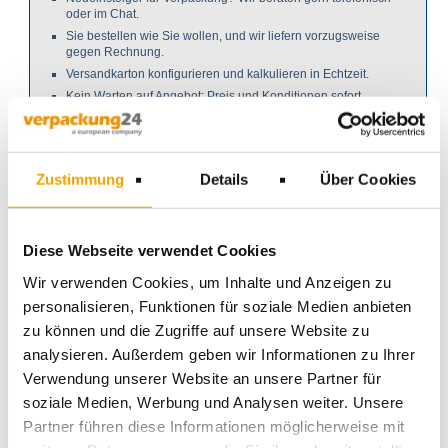
oder im Chat.
Sie bestellen wie Sie wollen, und wir liefern vorzugsweise
gegen Rechnung.
Versandkarton konfigurieren und kalkulieren in Echtzeit.
Kein Warten auf Angebot: Preis und Konditionen sofort.
Unsere Wellpappe ist immer fabrikfrisch.
Sofortlieferung von Palettenkartons im Euro Maß auch nach
Österreich.
Zustimmung
Details
Über Cookies
Colompac Versandkarton sofort ab Lager.
Warum Verpackung nach Maß von
verpackung24
?
Diese Webseite verwendet Cookies
Maximales Maß des Packgutes in drei Dimensionen etwas
Wir verwenden Cookies, um Inhalte und Anzeigen zu
kleiner als Innenmaß der Karton Verpackung?
personalisieren, Funktionen für soziale Medien anbieten
Weniger oder kein Überstand auf Palette.
zu können und die Zugriffe auf unsere Website zu
Weniger oder kein Füllmaterial.
analysieren. Außerdem geben wir Informationen zu Ihrer
Weniger Wellpappe.
Weniger Transportkosten für Ihr Unternehmen.
Verwendung unserer Website an unsere Partner für
FEFCO-Code mit weniger Klebeband wählen.
soziale Medien, Werbung und Analysen weiter. Unsere
Bedruckte Faltkartons in größeren Mengen kann
Partner führen diese Informationen möglicherweise mit
verpackung24 auch.