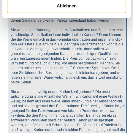
Viertel, einem Achtel usw. entsprechen. Wenn das auch für die Breite
Ablehnen
des Kartons gilt, vermeiden Sie Palettenüberstand und senken somit
die Frachtkosten. Falls Sie Standardkartons verwenden können,
empfehlen wir Ihnen für den Palettenversand unsere Normkartons mit
denen Sie garantiert keinen Palettenüberstand haben werden.
Sie wollen Ihre Kartonagen nach Maß kalkulieren und Sie haben eine
vollständige Spezifikation Ihren individuellen Kartons? Dann können
Sie die Werte einfach in das Formular übertragen und mit einem Klick
den Preis frei Haus ermitteln. Bei geringen Bedarfsmengen könnte die
individuelle Anfertigung unwirtschaftlich sein, dann sollten wir
gemeinsam einen geeigneten Karton mit der richtigen Qualität aus
unserem Lagersortiment finden. Die Preis von verpackung24 sind
vernünftig und oft auch günstig, vor allem bei größeren Mengen. Sie
können online bestellen in unserem E-Commerce System von Oxid,
aber Sie können Ihre Bestellung uns auch telefonisch geben, und wir
legen sie in unserer Warenwirtschaft gleich ein. das ist Zeit günstig für
beide Seiten.
Sie wollen einen völlig neuen Karton konfigurieren? Die erste
Entscheidung ist die Anzahl der Wellen. Ein Karton mit einer Welle (1-
wellig) besteht aus einer Welle, einer Innen- und einer Aussenschicht
und hat also insgesamt drei Papierbahnen. Der 1-wellige Karton ist gut
geeignet für den Paketversand von leichten Produkten, wie etwa
Textilien, die den Karton innen ganz ausfüllen. Bei anderen etwas
schwereren Produkten sollte der befüllte Karton gut ausgestopft
werden, zum Beispiel mit Schrenzpapier. Bei Versand auf Paletten ist
ein 1-welliger Karton nur bei sehr leichten Produkten geeignet, weil die