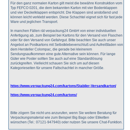
Für den ganz normalen Karton gilt meist die bewähre Konstruktion vom
Typ FEFCO 0201, die dem bekannten Karton mit vier Bodenklappen
und vier Deckelklappen entspricht. Die Klappen sind anstoßend und
können leicht verklebt werden. Diese Schachtel eignet sich für fast jede
Ware und jeglichen Transport.
In manchen Fällen rät verpackung24 GmbH von einer individuellen
Anfertigung ab, zum Beispiel bei Kartons für den Versand von Flaschen
oder für den Versand von Gefahrgut. Bitte beachten Sie auch unser
Angebot an Postkartons mit Selbstklebeverschluß und Aufreißfaden von
dem Hersteller Colompac, die gerade bei kleinerem
Sendungsaufkommen eine gute Alternative sein können. Für lange
Güter wie Poster sollten Sie auch auf eine Standardlösung
zurückgreifen. Vielleicht schauen Sie sich um auf diesen
Kategorieseiten für unsere Faltschachtel in mancher Größe.
https://www.verpackung24.com/kartons/Stabiler-Versandkarton/
https://www.verpackung24.com/kartons/
Bitte zögern Sie nicht uns anzurufen, wenn Sie weitere Beratung für
Verpackungsmaterial wie zum Beispiel Big Bags oder Etiketten
wünschen (Tel.: 07121-947940) oder nutzen Sie unsere Chat-Funktion.