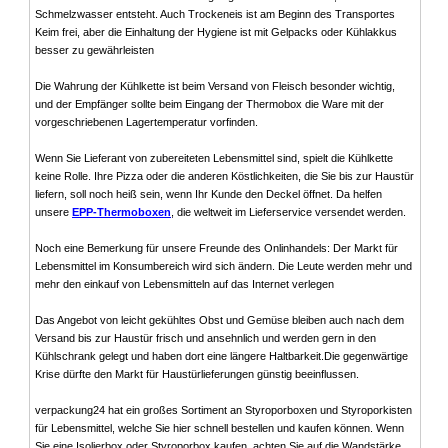
Schmelzwasser entsteht. Auch Trockeneis ist am Beginn des Transportes
Keim frei, aber die Einhaltung der Hygiene ist mit Gelpacks oder Kühlakkus
besser zu gewährleisten
Die Wahrung der Kühlkette ist beim Versand von Fleisch besonder wichtig,
und der Empfänger sollte beim Eingang der Thermobox die Ware mit der
vorgeschriebenen Lagertemperatur vorfinden.
Wenn Sie Lieferant von zubereiteten Lebensmittel sind, spielt die Kühlkette
keine Rolle. Ihre Pizza oder die anderen Köstlichkeiten, die Sie bis zur Haustür
liefern, soll noch heiß sein, wenn Ihr Kunde den Deckel öffnet. Da helfen
unsere
EPP-Thermoboxen
, die weltweit im Lieferservice versendet werden.
Noch eine Bemerkung für unsere Freunde des Onlinhandels: Der Markt für
Lebensmittel im Konsumbereich wird sich ändern. Die Leute werden mehr und
mehr den einkauf von Lebensmitteln auf das Internet verlegen
Das Angebot von leicht gekühltes Obst und Gemüse bleiben auch nach dem
Versand bis zur Haustür frisch und ansehnlich und werden gern in den
Kühlschrank gelegt und haben dort eine längere Haltbarkeit.Die gegenwärtige
Krise dürfte den Markt für Haustürlieferungen günstig beeinflussen.
verpackung24 hat ein großes Sortiment an Styroporboxen und Styroporkisten
für Lebensmittel, welche Sie hier schnell bestellen und kaufen können. Wenn
Sie eine Isolierbox oder Styroporbox kaufen, achten Sie auf die Wandstärke.