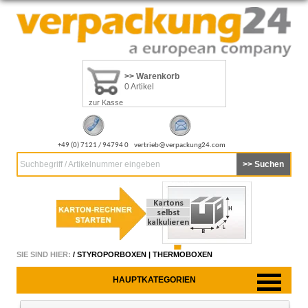
>> Warenkorb
0 Artikel
zur Kasse
+49 (0) 7121 / 94794 0
vertrieb@verpackung24.com
Suchbegriff / Artikelnummer eingeben
SIE SIND HIER:
/
STYROPORBOXEN | THERMOBOXEN
HAUPTKATEGORIEN