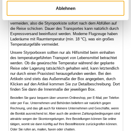
einpacken, keine Unterbrechung der Kühlkette! Das Gleiche gilt
für zubereitete Speisen: Klappe auf, Pizza rein und los. Füllt der
Ablehnen
Inhalt die Box nicht ganz aus? Leerräume ausfüllen zum Beispiel
mit vorgekühlten
Gelpacks
oder
Kühlakkus
. Zwischenlagerung
vermeiden, also die Styroporkiste sofort nach dem Abfüllen auf
die Reise schicken. Dauer des Transportes kann natürlich durch
Expressversand beeinflusst werden. Moderne Flugzeuge haben
Laderäume mit Raumtemperatur (min. 18 °C), was ein großes
Temperaturgefälle vermeidet.
Unsere Styrporboxen sollten nur als Hilfsmittel beim einhalten
des temperaturgeführten Transport von Lebensmittel betrachtet
werden. Ob die gewünschte Temperatur während der geplante
Reise oder Lagerung tatsächlich gehalten wird, kann letztendlich
nur durch einen Praxistest herausgefunden werden. Bei den
Artikeln sind stets das Außenmaße der Box angegeben, durch
Klicken auf den Artikel kommen Sie zur Detailbeschreibung. Dort
finden Sie dann die Innenmaße der jeweiligen Box.
Bestellen Sie ganz bequem über unseren Onlineshop, per E-Mail, per Telefon
oder per Fax. Unternehmen und Behörden beliefern wir natürlich gegen
Rechnung, und das gilt auch für kleinere Unternehmen und Geschäfte, wenn
die Bonität ausreichend ist. Aber auch die anderen Zahlungsbedingungen sind
attraktiv wegen der Skontoregelungen. Ihre Bestellungen können Sie online
tätigen, womit sie dann künftig auf Ihre Bestellhistorie zurückgreifen können.
Oder Sie rufen an, mailen, faxen oder chatten.