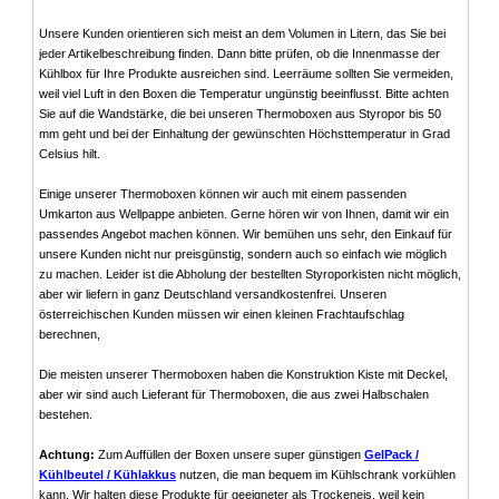
Unsere Kunden orientieren sich meist an dem Volumen in Litern, das Sie bei
jeder Artikelbeschreibung finden. Dann bitte prüfen, ob die Innenmasse der
Kühlbox für Ihre Produkte ausreichen sind. Leerräume sollten Sie vermeiden,
weil viel Luft in den Boxen die Temperatur ungünstig beeinflusst. Bitte achten
Sie auf die Wandstärke, die bei unseren Thermoboxen aus Styropor bis 50
mm geht und bei der Einhaltung der gewünschten Höchsttemperatur in Grad
Celsius hilt.
Einige unserer Thermoboxen können wir auch mit einem passenden
Umkarton aus Wellpappe anbieten. Gerne hören wir von Ihnen, damit wir ein
passendes Angebot machen können. Wir bemühen uns sehr, den Einkauf für
unsere Kunden nicht nur preisgünstig, sondern auch so einfach wie möglich
zu machen. Leider ist die Abholung der bestellten Styroporkisten nicht möglich,
aber wir liefern in ganz Deutschland versandkostenfrei. Unseren
österreichischen Kunden müssen wir einen kleinen Frachtaufschlag
berechnen,
Die meisten unserer Thermoboxen haben die Konstruktion Kiste mit Deckel,
aber wir sind auch Lieferant für Thermoboxen, die aus zwei Halbschalen
bestehen.
Achtung:
Zum Auffüllen der Boxen unsere super günstigen
GelPack /
Kühlbeutel / Kühlakkus
nutzen, die man bequem im Kühlschrank vorkühlen
kann. Wir halten diese Produkte für geeigneter als Trockeneis, weil kein