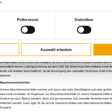
n.
Wenn Paletten mit dem LKW oder anderen Beförderungsmitteln transportiert werden sollen, d
Ladungssicherung gerecht zu werden. Eine mehrfache Fußwicklung kann bei leichter Ladung 
Palettengewicht von mehr als 250 kg unbedingt den Reibungswert der Palette durch Auflage e
Antirutschpapier. Auch die Verwendung von Zwischenlagen aus Wellpappe oder Graukarton 
Präferenzen
Statistiken
erhöht die Stabilität des Ladungsträgers. Bei Palettengewichten über 500 kg ist in jedem Fa
Stahlbändern für die Ladungssicherung von Nöten. Viele nützliche Hinweise zu diesem Thema 
Stretchfolie "stretch film" bzw. "pallet wrap" genannt.
Stretchfolie Vergleich:
Handstretchfolie oder Maschinenstretchfolie. Das manuelle Einstretchen ist harte Arbeit, we
vorgenommen werden muss. Dabei muss der Lagerarbeiter mindestens vier Mal erhebliche Kr
Auswahl erlauben
Palette so viel wie möglich zu dehnen. Weil dies sehr anstrengend ist, wird oft einfach mehr 
erzeugen. Bei wenigen Paletten pro Arbeitstag mag dies noch wirtschaftlich sein. Ab 10 Palet
preisgünstigen Stretchmaschine erwägen, die nicht nur Arbeitskraft einspart, sondern auch F
wesentliche besser Ladungssicherung auf dem LKW. Die Stretchmaschine entlastet somit den 
krank und arbeiten wirtschaftlicher, da die Anstrengung des manuellen Stretchens Kraft in A
abnimmt.
Maschinenstretchfolie:
Unsere Maschinenstretchfolie zeichnet sich durch eine hohe Dehnfähigkeit und einer großen
wird somit vermieden. Im Gegensatz zur Maschinenstretchfolie ist unsere Handstretchfolie deu
Gewicht (je nach Stärke) handlich, leicht und gut einsetzbar. Das manuelle Stretchen kann 
erleichtert werden. Ganz egal, ob Sie sich für Handstretchfolien oder Maschinenstretchfolie
Produkte.