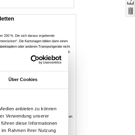
letten
über 200 %. Die sich daraus ergebende
mmenrücken“. Die Kartonagen bilden dann einen
abelstaplern oder anderen Transportgeräte nicht
n geschützt. Auch die Beraubung wird erheblich
Über Cookies
alle Packgüter.
 Medien anbieten zu können
hrer Verwendung unserer
ständig. Neben schwarz bieten wir eine Auswahl an
 führen diese Informationen
ie im Rahmen Ihrer Nutzung