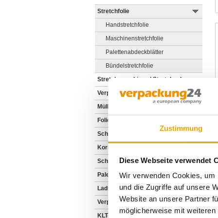
Stretchfolie
Handstretchfolie
Maschinenstretchfolie
Palettenabdeckblätter
Bündelstretchfolie
Stretchmaschinen | Stretchanlagen
Verpackungsmaschinen
Müllbeutel und Säcke
Folienbeutel
Zustimmung
Schlauchfolien | Verpackungsfolien
Korrosionsschutz
Diese Webseite verwendet 
Schrumpfhauben | Abdeckhauben
Paletten | Holzaufsatzrahmen
Wir verwenden Cookies, um I
und die Zugriffe auf unsere 
Ladungssicherung für Paletten
Website an unsere Partner fü
Verpackungspolster
möglicherweise mit weiteren
KLT-Behälter aus Kunststoff