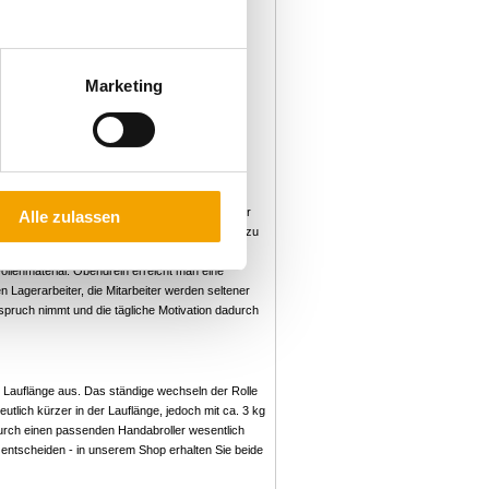
ann gilt es, den Anforderungen der
ausreichen, allerdings sollte man bei einem
ines Bogens oder einiger Streifen
zwischen den Lagen Kartons oder Behältern
Marketing
lle die Verwendung von Kunststoffbändern oder
finden Sie hier. Übrigens: Im Englischen wird
il es überwiegend in gebückter Haltung
aft aufwenden, um die Folie an jeder Ecke der
Alle zulassen
Folie aufgebracht, um einen „stabilen“ Eindruck zu
ten pro Tag sollte man den Einsatz einer
olienmaterial. Obendrein erreicht man eine
Lagerarbeiter, die Mitarbeiter werden seltener
nspruch nimmt und die tägliche Motivation dadurch
 Lauflänge aus. Das ständige wechseln der Rolle
tlich kürzer in der Lauflänge, jedoch mit ca. 3 kg
durch einen passenden Handabroller wesentlich
n entscheiden - in unserem Shop erhalten Sie beide