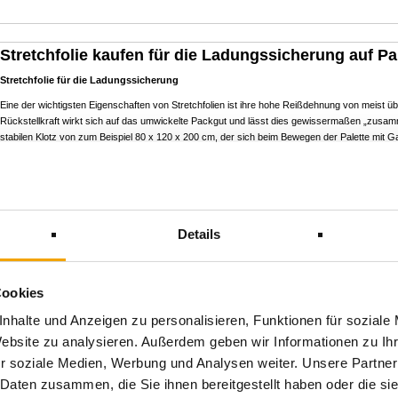
Stretchfolie kaufen für die Ladungssicherung auf Pa
Stretchfolie für die Ladungssicherung
Eine der wichtigsten Eigenschaften von Stretchfolien ist ihre hohe Reißdehnung von meist 
Rückstellkraft wirkt sich auf das umwickelte Packgut und lässt dies gewissermaßen „zusa
stabilen Klotz von zum Beispiel 80 x 120 x 200 cm, der sich beim Bewegen der Palette mit G
auflösen wird. Gleichzeitig wird das Packgut gegen Verstauben und andere Verschmutzunge
erschwert, wenn die Palette mit mehreren Wickelungen von Dehnfolie fest umhüllt ist.
Stretchfolie Stärken und welche Stretchfolie Sie kaufen sollten.
Stretchfolie 17 my, Stretchfolie 17 µ ist geeignet für leichte Packgüter.
Details
Stretchfolie 20 my, Stretchfolie 20 µ ist die meistverkaufte Strechfolie und ist optimal für fast 
Stretchfolie 23 my, Stretchfolie 23 µ wird bei schwere Paletten gebraucht.
Cookies
Unsere Stretchfolien sind von einer hohen Qualitäts und sind günstig zu kaufen.
Stretchfolie schwarz.
nhalte und Anzeigen zu personalisieren, Funktionen für soziale
Website zu analysieren. Außerdem geben wir Informationen zu I
Blickdichte schwarze Stretchfolie verbirgt den Inhalt und Markierungen der Packstücke voll
weiterer farbiger Folien an. Stretchfolie blau und Strechfolie rot sind mögliche Farben.
r soziale Medien, Werbung und Analysen weiter. Unsere Partner
 Daten zusammen, die Sie ihnen bereitgestellt haben oder die s
Stretchfolie Umreifung und Fußwicklung einer Palette.