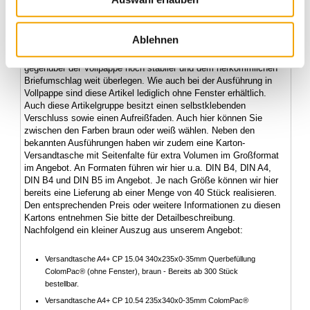
Versandtaschen aus stabiler Wellpappe
Ablehnen
Neben unseren Versandtaschen aus Vollpappe haben wir zudem
ebenfalls die Ausführung in Wellpappe im Angebot. Diese ist
gegenüber der Vollpappe noch stabiler und dem herkömmlichen
Briefumschlag weit überlegen. Wie auch bei der Ausführung in
Vollpappe sind diese Artikel lediglich ohne Fenster erhältlich.
Auch diese Artikelgruppe besitzt einen selbstklebenden
Verschluss sowie einen Aufreißfaden. Auch hier können Sie
zwischen den Farben braun oder weiß wählen. Neben den
bekannten Ausführungen haben wir zudem eine Karton-
Versandtasche mit Seitenfalte für extra Volumen im Großformat
im Angebot. An Formaten führen wir hier u.a. DIN B4, DIN A4,
DIN B4 und DIN B5 im Angebot. Je nach Größe können wir hier
bereits eine Lieferung ab einer Menge von 40 Stück realisieren.
Den entsprechenden Preis oder weitere Informationen zu diesen
Kartons entnehmen Sie bitte der Detailbeschreibung.
Nachfolgend ein kleiner Auszug aus unserem Angebot:
Versandtasche A4+ CP 15.04 340x235x0-35mm Querbefüllung
ColomPac® (ohne Fenster), braun - Bereits ab 300 Stück
bestellbar.
Versandtasche A4+ CP 10.54 235x340x0-35mm ColomPac®