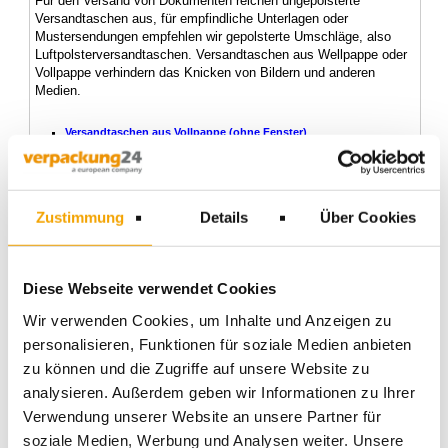
Für den Versand von Dokumenten reichen ungepolsterte
Versandtaschen aus, für empfindliche Unterlagen oder
Mustersendungen empfehlen wir gepolsterte Umschläge, also
Luftpolsterversandtaschen. Versandtaschen aus Wellpappe oder
Vollpappe verhindern das Knicken von Bildern und anderen
Medien.
Versandtaschen aus Vollpappe (ohne Fenster)
Versandtaschen aus stabiler Wellpappe (ohne Fenster)
Maxibriefverpackungen für den Postversand (ohne Fenster)
Luftpolster Versandtaschen, weiß - DIN Maße (ohne Fenster)
Zustimmung
Details
Über Cookies
Versandtaschen Vollpappe
Diese Webseite verwendet Cookies
Unsere Versandtaschen aus Vollpappe führen wir in
unterschiedlichen Größen und Farben. Gegenüber einem
Wir verwenden Cookies, um Inhalte und Anzeigen zu
Briefumschlag besitzt eine Karton-Versandtasche eine höhere
personalisieren, Funktionen für soziale Medien anbieten
Stabiliät, daher schützen diese den Inhalt besser. Aber nicht nur
in der Stabilität zeichnet sich dieser Artikel aus, auch beim
zu können und die Zugriffe auf unsere Website zu
Packvorgang sowie beim Öffnen zeigt er seine Stärken. Zum
analysieren. Außerdem geben wir Informationen zu Ihrer
einen ist hier der Selbstklebeverschluss zu nennen, einfach den
Verwendung unserer Website an unsere Partner für
Klebestreifen abziehen und zukleben. Aufgrund des
selbstklebenden Verschlusses ist somit kein Klebeband
soziale Medien, Werbung und Analysen weiter. Unsere