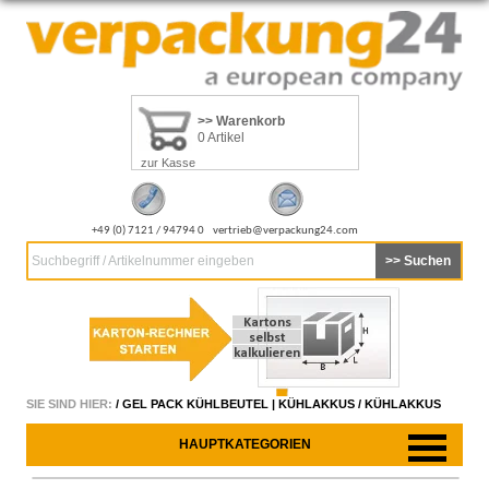
>> Warenkorb
0 Artikel
zur Kasse
+49 (0) 7121 / 94794 0
vertrieb@verpackung24.com
Suchbegriff / Artikelnummer eingeben
SIE SIND HIER:
/
GEL PACK KÜHLBEUTEL | KÜHLAKKUS
/
KÜHLAKKUS
HAUPTKATEGORIEN