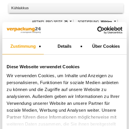
Kühlakkus
ARTIKEL PRO SEITE
25
SORTIERUNG
Wählen
Artikel
Einheit
Preis in EUR bei Abnahme von
Bestellung
Zustimmung
Details
Über Cookies
Kühlakku 82 x 150 x 20 mm
Stück
200g
Artikel-Nr.: 12516
Diese Webseite verwendet Cookies
96
192
288
480
960
3888
1,38 €
1,03 €
0,95 €
0,88 €
0,77 €
0,53 €
Wir verwenden Cookies, um Inhalte und Anzeigen zu
personalisieren, Funktionen für soziale Medien anbieten
zu können und die Zugriffe auf unsere Website zu
BESTELLEN
analysieren. Außerdem geben wir Informationen zu Ihrer
Verwendung unserer Website an unsere Partner für
Kühlakku 92 x 162 x 32 mm
Stück
400g
soziale Medien, Werbung und Analysen weiter. Unsere
Artikel-Nr.: 12518
Partner führen diese Informationen möglicherweise mit
weiteren Daten zusammen, die Sie ihnen bereitgestellt
60
120
180
300
600
1920