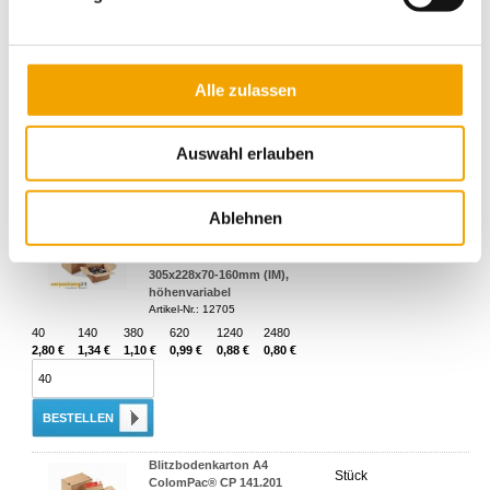
Stülpdeckelkarton
Stück
305x215x100mm CP121.101
Innenmaß, 3315 Stk./Pal.,
Boden+Deckel
Artikel-Nr.: 5208
Alle zulassen
45
225
645
1080
1500
2145
2,51 €
0,78 €
0,65 €
0,58 €
0,56 €
0,51 €
Auswahl erlauben
BESTELLEN
Ablehnen
Blitzbodenkarton A4+
Stück
ColomPac® CP 141.205
305x228x70-160mm (IM),
höhenvariabel
Artikel-Nr.: 12705
40
140
380
620
1240
2480
2,80 €
1,34 €
1,10 €
0,99 €
0,88 €
0,80 €
BESTELLEN
Blitzbodenkarton A4
Stück
ColomPac® CP 141.201