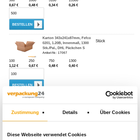
500
1800
5100
15300
0,67 €
0,48 €
0,34 €
0,26 €
BESTELLEN
Karton 343x241x87mm, Fefco
Stück
0201, 1.20B, Innenmaß, 1300
Stk./Pal., DHL Päckchen S
Artikel-Nr.: 17067
100
250
750
1300
1,12 €
0,67 €
0,48 €
0,40 €
BESTELLEN
Karton 345x245x70mm, Fefco
Stück
0201, 1.20B, Innenmaß, 900
Stk./Pal., DHL Kleinpaket
Zustimmung
Details
Über Cookies
Artikel-Nr.: 17070
100
250
500
900
1,12 €
0,65 €
0,56 €
0,47 €
Diese Webseite verwendet Cookies