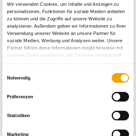
Wir verwenden Cookies, um Inhalte und Anzeigen zu
BESTELLEN
personalisieren, Funktionen für soziale Medien anbieten
zu können und die Zugriffe auf unsere Website zu
Karton 305x215x215mm,
Stück
Fefco 0701, 1.40B, Innenmaß,
analysieren. Außerdem geben wir Informationen zu Ihrer
1000 Stk./Pal.
Verwendung unserer Website an unsere Partner für
Artikel-Nr.: 4422
soziale Medien, Werbung und Analysen weiter. Unsere
260
500
1000
1,63 €
1,17 €
0,88 €
Partner führen diese Informationen möglicherweise mit
weiteren Daten zusammen, die Sie ihnen bereitgestellt
haben oder die sie im Rahmen Ihrer Nutzung der Dienste
BESTELLEN
gesammelt haben.
Einwilligungsauswahl
Notwendig
Stülpdeckelkarton
Stück
305x215x50mm, CP121.050,
Innenmaß, 3420 Stk./Pal.,
Boden+Deckel
Präferenzen
Artikel-Nr.: 5206
45
225
675
1125
1590
2250
2,50 €
0,77 €
0,62 €
0,56 €
0,54 €
0,49 €
Statistiken
BESTELLEN
Marketing