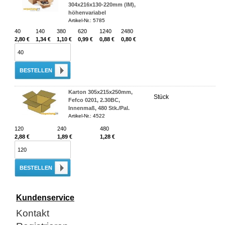
304x216x130-220mm (IM),
höhenvariabel
Artikel-Nr.: 5785
40
140
380
620
1240
2480
2,80 €
1,34 €
1,10 €
0,99 €
0,88 €
0,80 €
BESTELLEN
Karton 305x215x250mm,
Stück
Fefco 0201, 2.30BC,
Innenmaß, 480 Stk./Pal.
Artikel-Nr.: 4522
120
240
480
2,88 €
1,89 €
1,28 €
BESTELLEN
Kundenservice
Kontakt