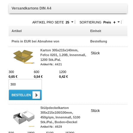
Versandkartons DIN A4
ARTIKEL PRO SEITE
25
SORTIERUNG
Preis
Artikel
Einheit
Preis in EUR bei Abnahme von
Bestellung
Karton 305x215x140mm,
Stück
Fefco 0201, 1.20B, Innenmaß,
1200 Stk./Pal.
Artikel-Nr.: 4421
300
600
1200
0,65 €
0,54 €
0,42 €
BESTELLEN
Stülpdeckelkarton
Stück
305x215x100/100mm,
450g/qm, Innenmaß, 5100
Stk./Pal., Boden+Deckel
Artikel-Nr.: 4629