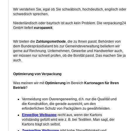
Wir verstehen Sie, egal ob Sie schwäbisch, hochdeutsch, englisch oder
schwedisch sprechen.
Niederländisch oder bayrisch ist auch kein Problem. Die verpackung24
GmbH liefert
europaweit
.
Wir bieten die
Zahlungsmethode
, die zu Ihnen passt. Behörden von
dem Bundespräsidialamt bis zur Gemeindeverwaltung beliefern wir
gerne auf Rechnung. Unternehmen, Gewerbe und Handwerker auch,
wir müssen nur schnell prüfen, ob die Bonität passt. Das machen Sie ja
auch.
Optimierung von Verpackung
Was meinen wir mit
Optimierung
im Bereich
Kartonagen für Ihren
Betrieb
?
Vermeidung von Overengeneering, d.h. nur die Qualität und
die Konstruktion, die gerade ausreicht, um den
erforderlichen Schutz von Packgütern zu gewährleisten.
Einwellige Wellpappe
recht aus, wenn der Kartons
vollständig gefüllt wird wie z. B. bei Textilien. Man sagt, der
Kartons trägt sich selbst.
Zweiwellige Wellpappe
gibt hohe Stapelfähigkeit und