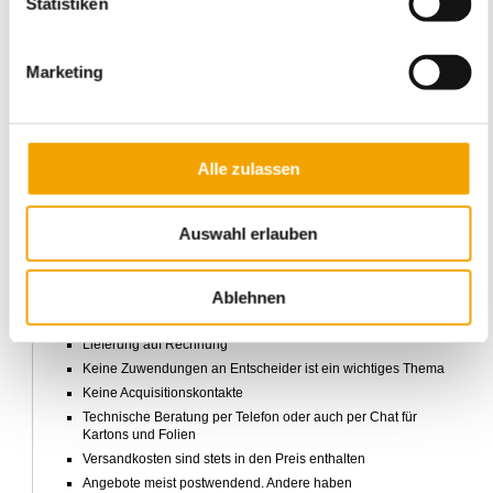
Statistiken
Karton-Finder von verpackung24 ohne JavaScript und ohne
Amazon
verpackung24 GmbH aus Reutlingen
Marketing
Verpackungsmaterial bei verpackung24.com bestellen
verpackung24 GmbH läßt in Ihrer Nähe produzieren!
Sofortangebot für 1000 Stück Versandkartons nach Ihren Massen?
Alle zulassen
Zum Kartonrechner
Für unsere Stammkunden aus dem koorporativen Bereich und denen
Auswahl erlauben
der öffentlichen Hand, also Bundes- und Landesbehörden sowie aus
der Kommunalwirtschaft sind diese Punkte wichtig:
Ablehnen
Bestellungen nach Ihren Beschaffungsvorgaben, also aus
ERP, per Fax oder Mail
,
oder Online
, falls gewünscht.
Lieferung auf Rechnung
Keine Zuwendungen an Entscheider ist ein wichtiges Thema
Keine Acquisitionskontakte
Technische Beratung per Telefon oder auch per Chat für
Kartons und Folien
Versandkosten sind stets in den Preis enthalten
Angebote meist postwendend. Andere haben