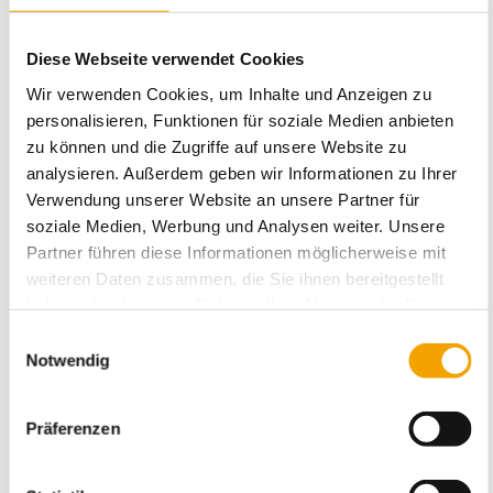
Bedarf ist der Fokus der Produktpalette und umfasst vor allem
Kartonagen für Ihren Betrieb,
Säcke
aus Polyethylen ab 120 Liter sowie
Big Bags
(Großsäcke) aus Polypropylen und Verpackungsmaterial für
Diese Webseite verwendet Cookies
den Versand von kühlpflichtigen Produkten. Diese
Styroporboxen
sorgen für eine ununterbrochene Kühlkette vom Versender zum
Wir verwenden Cookies, um Inhalte und Anzeigen zu
Empfänger.
personalisieren, Funktionen für soziale Medien anbieten
Kartonagen
als
Transportverpackung
können wir schnell aus unseren
zu können und die Zugriffe auf unsere Website zu
Sortimentsläger liefern, natürlich in ganz Deutschland und Österreich,
oder wir lassen
Kartons nach Ihren Maßen
fertigen. Kartons in
analysieren. Außerdem geben wir Informationen zu Ihrer
Übergrößen XXL sind für uns kein Problem, und wir wissen wie man die
Verwendung unserer Website an unsere Partner für
Transportkosten niedrig hält. Unsere Kartons sind sehr günstig oder
stabil oder beides. Wir liefern ab Lager auch Kartons mit gesonderten
soziale Medien, Werbung und Analysen weiter. Unsere
Eigenschaften wie
Partner führen diese Informationen möglicherweise mit
Karton selbstklebend mit Aufreissfaden
für den schnellen
weiteren Daten zusammen, die Sie ihnen bereitgestellt
Packtisch
haben oder die sie im Rahmen Ihrer Nutzung der Dienste
Versandkartons
passend für DIN-Formate
gesammelt haben.
Einwilligungsauswahl
Palettengerechte Faltschachteln
Notwendig
Faltkarton Gefahrgut
-Zulassung
verpackung24 GmbH Versandkarton mit
Galia-Zertifizierung
Faltschachteln mit Automatikboden oder Schnellverschluss
Präferenzen
Verpackung
Bei verpackung24 finden, was Amazon nicht kann
Kartonagen in XXL kein Problem