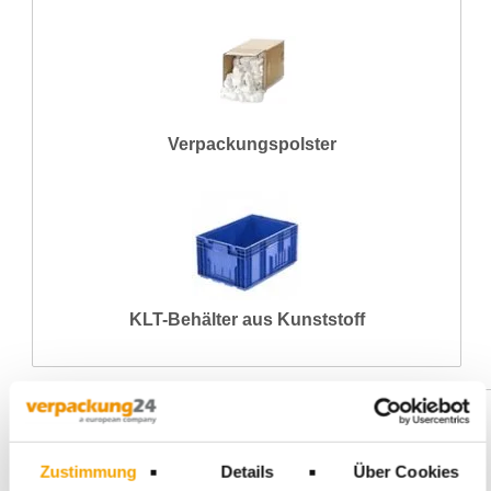
Verpackungspolster
KLT-Behälter aus Kunststoff
Die
verpackung24 GmbH
wurde 2007 in Reutlingen gegründet. Zu den
etwa 35.000 Kunden für Verpackung und Verpackungsmaschinen
gehören vor allem Unternehmen und Behörden sowie Handwerker und
Zustimmung
Details
Über Cookies
kleinere Gewerbetriebe. Verpackungsmaterial für den industriellen