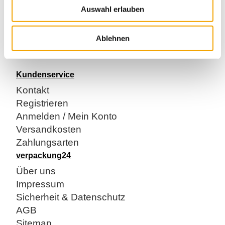
Kippsicherer Stand und einfache Stapelung der Behälter
Auswahl erlauben
Gewicht 570g
Volumen 5,3 Liter
Ablehnen
Bitte beachten: Nur als Vielfaches von 256 bestellbar.
Kundenservice
Kontakt
Registrieren
Anmelden / Mein Konto
Versandkosten
Zahlungsarten
verpackung24
Über uns
Impressum
Sicherheit & Datenschutz
AGB
Sitemap