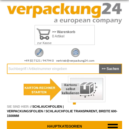
>> Warenkorb
0 Artikel
zur Kasse
+49 (0) 7121 / 94794 0
vertrieb@verpackung24.com
Suchbegriff / Artikelnummer eingeben
SIE SIND HIER:
/
SCHLAUCHFOLIEN |
VERPACKUNGSFOLIEN
/
SCHLAUCHFOLIE TRANSPARENT, BREITE 600-
1500MM
HAUPTKATEGORIEN