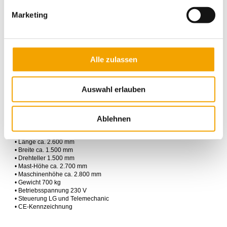
• Anzahl der Kopf- / Fußwicklung einstellbar
• Stopp für Deckblattauftrag / Regenprogramm
Marketing
• Erneute Wicklung aufwärts
• Zähler - Tagesproduktion und Gesamt
• Drehteller-Belastung max. 1.500kg
• Digitaldisplay-Anzeige in 10 Sprachen
• Fotozelle zum Abtasten der Paletten-Höhe
Alle zulassen
• Einstellbare Geschwindigkeit für Hubschlitten
• Elektromagnetische Folienbremse
• Maximale Paletten-Höhe 2.400mm
• Maximale Paletten-Abmessung 800 x 1200mm
Auswahl erlauben
• Endschalter für maximale Höheneinstellung
• Motor des Drehtellers im Mast integriert
• Drehtellerantrieb über Kette
Ablehnen
Technische Daten:
• Länge ca. 2.600 mm
• Breite ca. 1.500 mm
• Drehteller 1.500 mm
• Mast-Höhe ca. 2.700 mm
• Maschinenhöhe ca. 2.800 mm
• Gewicht 700 kg
• Betriebsspannung 230 V
• Steuerung LG und Telemechanic
• CE-Kennzeichnung