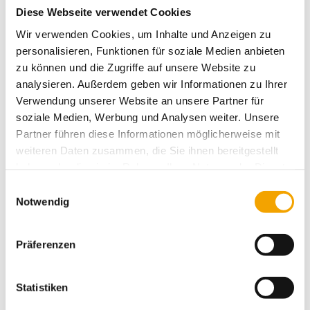
Stretchwickler KVK 1A bis 1500kg und 2,4m Höhe
Diese Webseite verwendet Cookies
ArtNr.: 12717
Sofort lieferbar
Wir verwenden Cookies, um Inhalte und Anzeigen zu
Kategorie:
Stretchmaschinen, Palettenwickler mit hufeisenförmigem Drehteller
personalisieren, Funktionen für soziale Medien anbieten
zu können und die Zugriffe auf unsere Website zu
ab 5.990,00
€
analysieren. Außerdem geben wir Informationen zu Ihrer
Verwendung unserer Website an unsere Partner für
MENGENSTAFFELPREISE
soziale Medien, Werbung und Analysen weiter. Unsere
ab Stück
PREIS
Partner führen diese Informationen möglicherweise mit
1
5.990,00 €
weiteren Daten zusammen, die Sie ihnen bereitgestellt
haben oder die sie im Rahmen Ihrer Nutzung der Dienste
BESTELLEN
gesammelt haben.
Einwilligungsauswahl
zzgl. MwSt., zzgl.
Notwendig
Versandkosten (Ausland)
Technische Daten
Präferenzen
Ausstattung:
• Geeignet für Handhubwagen
Statistiken
• Drehtellergeschwindigkeit ca. 12 U/min.
• Fixstopp-Positionierung