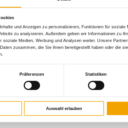
ab Rolle
P
5
59
Cookies
10
39
nhalte und Anzeigen zu personalisieren, Funktionen für soziale
15
36
Website zu analysieren. Außerdem geben wir Informationen zu I
50
27
r soziale Medien, Werbung und Analysen weiter. Unsere Partner
zzgl. MwSt., zzgl.
 Daten zusammen, die Sie ihnen bereitgestellt haben oder die s
Versandkosten (Ausl
n.
Breite: 1000 mm
Präferenzen
Statistiken
Hülsendurchmesser: 50 mm
braun
80 g/m²
Länge: 100 m
Auswahl erlauben