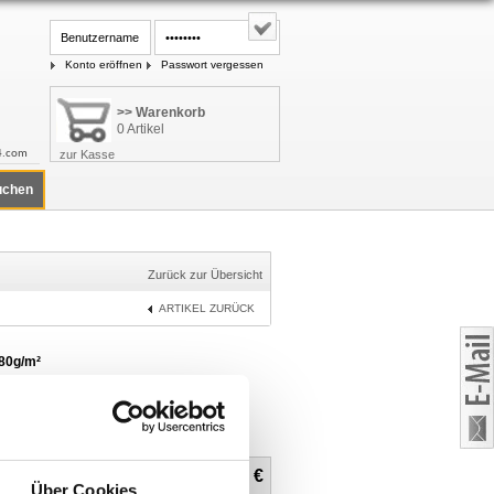
Konto eröffnen
Passwort vergessen
>> Warenkorb
0 Artikel
4.com
zur Kasse
Zurück zur Übersicht
ARTIKEL ZURÜCK
80g/m²
ab 27,20
€
REISE
Über Cookies