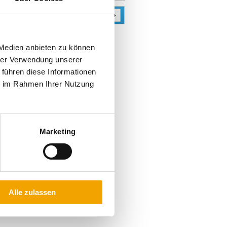
REIS
BESTELLEN
,60 €
,30 €
 Medien anbieten zu können
,10 €
hrer Verwendung unserer
,20 €
 führen diese Informationen
ie im Rahmen Ihrer Nutzung
and)
Marketing
Alle zulassen