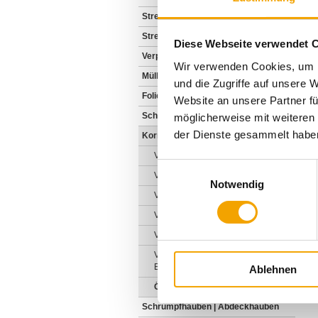
Stretchfolie
Stretchmaschinen | Stretchanlagen
Diese Webseite verwendet 
Verpackungsmaschinen
Wir verwenden Cookies, um I
Müllbeutel und Säcke
und die Zugriffe auf unsere 
Folienbeutel
Website an unsere Partner fü
Schlauchfolien | Verpackungsfolien
möglicherweise mit weiteren
der Dienste gesammelt habe
Korrosionsschutz
VCI-Beutel für Korrosionsschutz
Einwilligungsauswahl
VCI-Druckverschlussbeutel
Notwendig
VCI-Seitenfaltenbeutel
VCI-Flachfolie
VCI-Schlauchfolie
VCI-Papier für Stahl und
Eisenhaltige Metalle
Ablehnen
Ölpapiere
Schrumpfhauben | Abdeckhauben