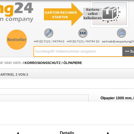
+49 (0) 7121 / 94794 0
+49 (0) 7121 / 94794 10
vertrieb@verpackung2
Suchbegriff / Artikelnummer eingeben
IE SIND HIER:
/
KORROSIONSSCHUTZ
/
ÖLPAPIERE
ARTIKEL 2 VON 2
Ölpapier 1000 mm, 
ArtNr.: 13040
Sofort lieferbar
Kategorie:
Ölpapiere
MENGENSTAFFELP
Details