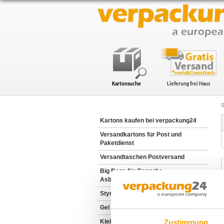
Kartonsuche
Lieferung frei Haus
S
Kartons kaufen bei verpackung24
Versandkartons für Post und
Paketdienst
Versandtaschen Postversand
Big Bags für Gewerbe,
Asbestentsorung und Industrie
Styroporboxen | Thermoboxen
Gel Pack Kühlbeutel | Kühlakkus
Zustimmung
Klebebänder und Packbänder