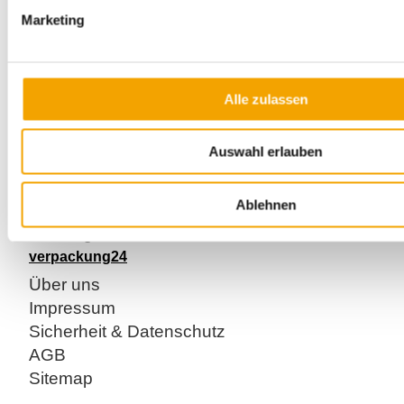
Marketing
Bitte beachten: Nur als Vielfaches von 10 bestellbar.
Alle zulassen
Kundenservice
Kontakt
Auswahl erlauben
Registrieren
Anmelden / Mein Konto
Ablehnen
Versandkosten
Zahlungsarten
verpackung24
Über uns
Impressum
Sicherheit & Datenschutz
AGB
Sitemap