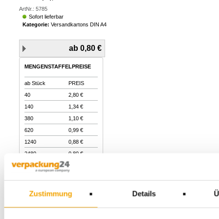
ArtNr.: 5785
Sofort lieferbar
Kategorie:
Versandkartons DIN A4
ab 0,80
€
MENGENSTAFFELPREISE
ab Stück
PREIS
40
2,80 €
140
1,34 €
380
1,10 €
620
0,99 €
1240
0,88 €
2480
0,80 €
BESTELLEN
Zustimmung
Details
Ü
zzgl. MwSt., zzgl.
Versandkosten (Ausland)