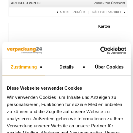
ARTIKEL 3 VON 10
Zurück zur Übersicht
ARTIKEL ZURÜCK
|
NÄCHSTER ARTIKEL
Karton
Zustimmung
Details
Über Cookies
Diese Webseite verwendet Cookies
Wir verwenden Cookies, um Inhalte und Anzeigen zu
personalisieren, Funktionen für soziale Medien anbieten
zu können und die Zugriffe auf unsere Website zu
analysieren. Außerdem geben wir Informationen zu Ihrer
345x245x70mm, Fefco 0201, 1.20B, Innenmaß, 900 Stk./Pal., DHL
Verwendung unserer Website an unsere Partner für
Kleinpaket
soziale Medien, Werbung und Analysen weiter. Unsere