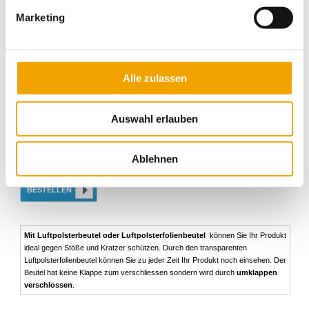
152,10 €
124,80 €
115,70 €
Marketing
BESTELLEN
Beutel aus Luftpolsterfolie
Alle zulassen
Karton
400 x 600 mm
Artikel-Nr.: 4568
á 210
Stück
Auswahl erlauben
1
3
5
159,30 €
135,90 €
127,60 €
Ablehnen
BESTELLEN
Mit Luftpolsterbeutel oder Luftpolsterfolienbeutel
können Sie Ihr Produkt
ideal gegen Stöße und Kratzer schützen. Durch den transparenten
Luftpolsterfolienbeutel können Sie zu jeder Zeit Ihr Produkt noch einsehen. Der
Beutel hat keine Klappe zum verschliessen sondern wird durch
umklappen
verschlossen
.