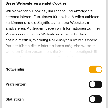
Diese Webseite verwendet Cookies
1
3
5
178,10 €
153,10 €
147,60 €
Wir verwenden Cookies, um Inhalte und Anzeigen zu
personalisieren, Funktionen für soziale Medien anbieten
zu können und die Zugriffe auf unsere Website zu
BESTELLEN
analysieren. Außerdem geben wir Informationen zu Ihrer
Verwendung unserer Website an unsere Partner für
Beutel aus Luftpolsterfolie
Karton
250 x 350 mm
soziale Medien, Werbung und Analysen weiter. Unsere
Artikel-Nr.: 4564
á 500
Partner führen diese Informationen möglicherweise mit
Stück
weiteren Daten zusammen, die Sie ihnen bereitgestellt
1
3
5
haben oder die sie im Rahmen Ihrer Nutzung der Dienste
156,90 €
133,80 €
125,70 €
gesammelt haben.
Einwilligungsauswahl
Notwendig
BESTELLEN
Präferenzen
Beutel aus Luftpolsterfolie
Karton
300 x 500 mm
Artikel-Nr.: 4567
á 300
Stück
Statistiken
1
3
5