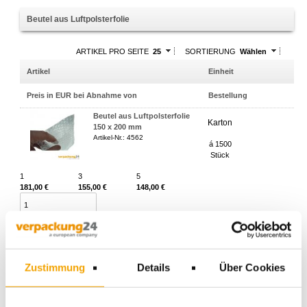
Beutel aus Luftpolsterfolie
ARTIKEL PRO SEITE
25
SORTIERUNG
Wählen
Artikel
Einheit
Preis in EUR bei Abnahme von
Bestellung
Beutel aus Luftpolsterfolie
Karton
150 x 200 mm
Artikel-Nr.: 4562
á 1500
Stück
1
3
5
181,00 €
155,00 €
148,00 €
BESTELLEN
Beutel aus Luftpolsterfolie
Karton
Zustimmung
Details
Über Cookies
200 x 300 mm
Artikel-Nr.: 4563
á 834
Stück