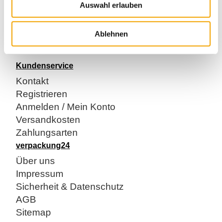
Auswahl erlauben
160 x 220 x 0,060 mm
transparent,unbedruckt, mit weißem Kunststoffschieber
Ablehnen
zu 1000 Stk/Ktn. verpackt
Kundenservice
Kontakt
Registrieren
Anmelden / Mein Konto
Versandkosten
Zahlungsarten
verpackung24
Über uns
Impressum
Sicherheit & Datenschutz
AGB
Sitemap