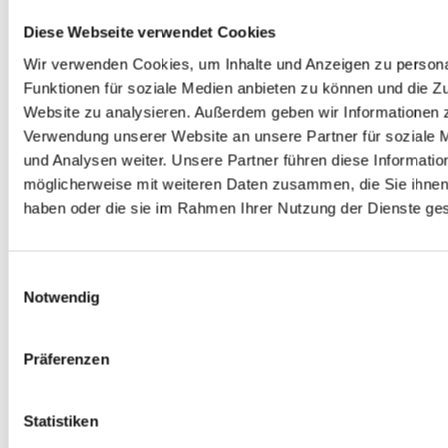
Innenmaß: 705 x 108 x 108 mm
Diese Webseite verwendet Cookies
Außenmaß: 730 x 115 x 115 mm
Wir verwenden Cookies, um Inhalte und Anzeigen zu persona
mit doppeltem SK-Verschluss
Funktionen für soziale Medien anbieten zu können und die Zu
mit Selbstklebeverschluss und Aufreißfaden
VPE: 10 Stück / Palettenstückzahl: 960 Stück
Website zu analysieren. Außerdem geben wir Informationen z
Verwendung unserer Website an unsere Partner für soziale
und Analysen weiter. Unsere Partner führen diese Informatio
Alternativ auf Anfrage auch in geringfügig abweichendem Maß in weiß
erhältlich.
möglicherweise mit weiteren Daten zusammen, die Sie ihnen 
haben oder die sie im Rahmen Ihrer Nutzung der Dienste g
Einwilligungsauswahl
Notwendig
Präferenzen
Statistiken