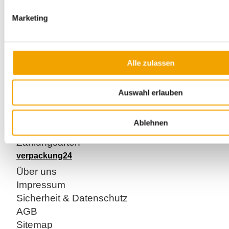
Marketing
Bitte beachten: Nur als Vielfaches von 10 bestellbar.
Alle zulassen
Kundenservice
Kontakt
Auswahl erlauben
Registrieren
Anmelden / Mein Konto
Ablehnen
Versandkosten
Zahlungsarten
verpackung24
Über uns
Impressum
Sicherheit & Datenschutz
AGB
Sitemap