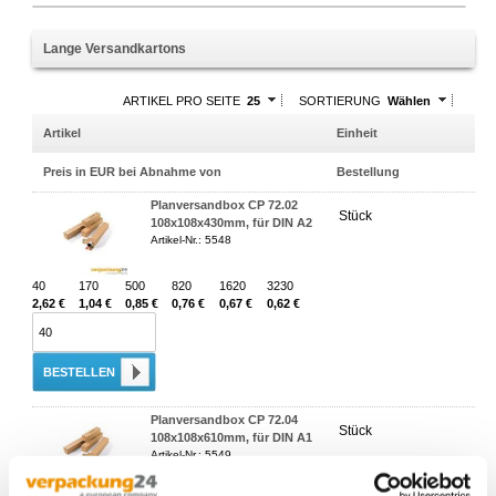
Lange Versandkartons
ARTIKEL PRO SEITE
25
SORTIERUNG
Wählen
Artikel
Einheit
Preis in EUR bei Abnahme von
Bestellung
Planversandbox CP 72.02
Stück
108x108x430mm, für DIN A2
Artikel-Nr.: 5548
40
170
500
820
1620
3230
2,62 €
1,04 €
0,85 €
0,76 €
0,67 €
0,62 €
BESTELLEN
Planversandbox CP 72.04
Stück
108x108x610mm, für DIN A1
Artikel-Nr.: 5549