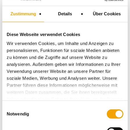
40
150
400
670
930
1330
2,82 €
1,25 €
1,04 €
0,93 €
0,90 €
0,82 €
Zustimmung
Details
Über Cookies
BESTELLEN
Diese Webseite verwendet Cookies
Planversandbox CP 72.05
Stück
108x108x705mm
Wir verwenden Cookies, um Inhalte und Anzeigen zu
Artikel-Nr.: 5550
personalisieren, Funktionen für soziale Medien anbieten
zu können und die Zugriffe auf unsere Website zu
40
120
350
580
1160
2310
2,86 €
1,45 €
1,18 €
1,06 €
0,94 €
0,86 €
analysieren. Außerdem geben wir Informationen zu Ihrer
Verwendung unserer Website an unsere Partner für
soziale Medien, Werbung und Analysen weiter. Unsere
BESTELLEN
Partner führen diese Informationen möglicherweise mit
weiteren Daten zusammen, die Sie ihnen bereitgestellt
Planversandbox CP 72.06
Stück
108x108x860mm, für DIN A0
haben oder die sie im Rahmen Ihrer Nutzung der Dienste
Artikel-Nr.: 5551
gesammelt haben.
Einwilligungsauswahl
Notwendig
40
120
300
500
1000
1990
3,00 €
1,66 €
1,37 €
1,23 €
1,09 €
1,00 €