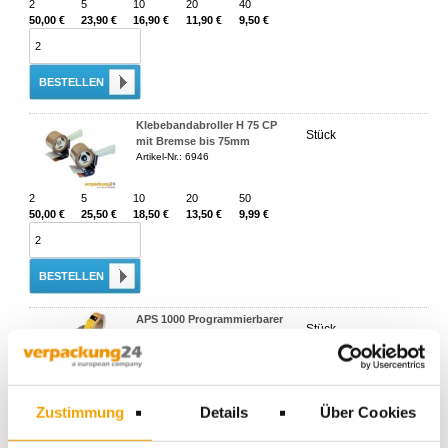
2
5
10
20
40
50,00 €
23,90 €
16,90 €
11,90 €
9,50 €
BESTELLEN
Klebebandabroller H 75 CP
Stück
mit Bremse bis 75mm
Artikel-Nr.: 6946
2
5
10
20
50
50,00 €
25,50 €
18,50 €
13,50 €
9,99 €
BESTELLEN
APS 1000 Programmierbarer
Stück
Klebebandspender
Artikel-Nr.: 12749
1
495,00 €
Zustimmung
Details
Über Cookies