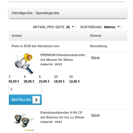
Abrollgeräte - Spendegeräte
ARTIKEL PRO SEITE
25
SORTIERUNG
Wählen
Artikel
Einheit
Preis in EUR bei Abnahme von
Bestellung
PREMIUM Klebebandabroller
Stück
mit Messer für 50mm
Artikel-Nr.: 6933
2
4
6
10
24
50,00 €
28,95 €
23,95 €
18,50 €
12,65 €
BESTELLEN
Klebebandabroller H 66 CP
Stück
mit Bremse für bis zu 50mm
Artikel-Nr.: 6943