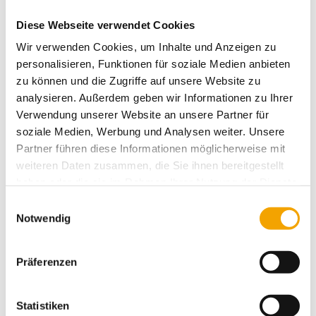
BESTELLEN
Diese Webseite verwendet Cookies
Wir verwenden Cookies, um Inhalte und Anzeigen zu
Automatischer Streifengeber
Stück
TAPEMASTER
personalisieren, Funktionen für soziale Medien anbieten
Artikel-Nr.: 12960
zu können und die Zugriffe auf unsere Website zu
analysieren. Außerdem geben wir Informationen zu Ihrer
1
1.475,00 €
Verwendung unserer Website an unsere Partner für
soziale Medien, Werbung und Analysen weiter. Unsere
Partner führen diese Informationen möglicherweise mit
BESTELLEN
weiteren Daten zusammen, die Sie ihnen bereitgestellt
haben oder die sie im Rahmen Ihrer Nutzung der Dienste
Abroll- und Anfeuchtgerät GF
Stück
377
gesammelt haben.
Einwilligungsauswahl
Artikel-Nr.: 7834
Notwendig
2
5
10
57,50 €
48,50 €
38,50 €
Präferenzen
BESTELLEN
Statistiken