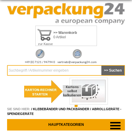
>> Warenkorb
0 Artikel
zur Kasse
+49 (0) 7121 / 94794 0
vertrieb@verpackung24.com
Suchbegriff / Artikelnummer eingeben
SIE SIND HIER:
/
KLEBEBÄNDER UND PACKBÄNDER
/
ABROLLGERÄTE -
SPENDEGERÄTE
HAUPTKATEGORIEN