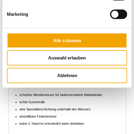
Beutelschließer E 7 R-INOX
Stück
Artikel-Nr.: 6979
Marketing
2
5
10
69,00 €
50,00 €
39,00 €
Alle zulassen
BESTELLEN
Auswahl erlauben
Klebebandabroller, Handabroller,
Streifengeber, Beutelschließer
Ablehnen
Unsere
Abrollgeräte
haben folgende Vorteile:
scharfes Wendemesser für fadenverstärkte Klebebänder
echte Gummirolle
eine Spezialbeschichtung unterhalb des Messers
einstellbare Federbremse
keine 2. Hand ist erforderlich beim Verkleben