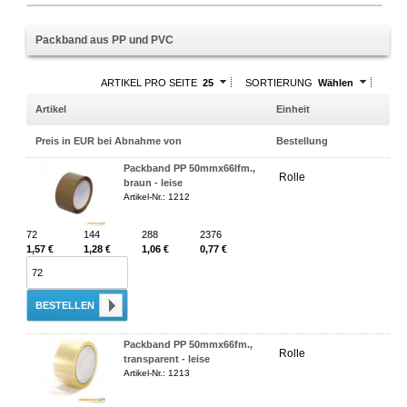
Packband aus PP und PVC
ARTIKEL PRO SEITE
25
SORTIERUNG
Wählen
Artikel
Einheit
Preis in EUR bei Abnahme von
Bestellung
Packband PP 50mmx66lfm.,
Rolle
braun - leise
Artikel-Nr.: 1212
72
144
288
2376
1,57 €
1,28 €
1,06 €
0,77 €
BESTELLEN
Packband PP 50mmx66fm.,
Rolle
transparent - leise
Artikel-Nr.: 1213