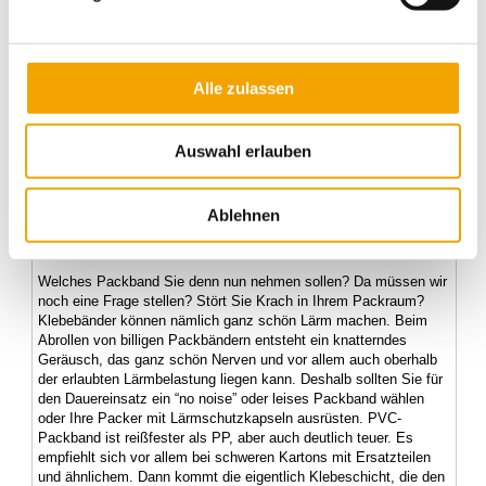
Aufrichteschachteln oder Versandkartons von Colompack sind.
Die meisten anderen Kartons zum Beispiel von Typ FEFCO 0201
müssen aber mit Klebeband verschlossen werden, das auch
Packband oder Tape genannt wird und meist von Tesa, Monta 3M
Alle zulassen
oder den vielen anderen Herstellern kommt, von denen einige
große in Italien zu Hause sind. Für das Versiegeln von Kartons
gibt es vier Grundtypen: Das Band mit einer Trägerschicht aus
Auswahl erlauben
PVC (Polyvinylchlorid) und das aus PP (Polypropylen). Dann ist
da noch das Packband aus Papier für Leute, die was gegen
Kunststoffe haben oder sortenreine Entsorgung lieben, und
schließlich das Filamentband, mit dem man Gefahrgutkartons in
Ablehnen
Einklang mit der Gefahrgutverordnung zuverlässig verschließen
kann.
Welches Packband Sie denn nun nehmen sollen? Da müssen wir
noch eine Frage stellen? Stört Sie Krach in Ihrem Packraum?
Klebebänder können nämlich ganz schön Lärm machen. Beim
Abrollen von billigen Packbändern entsteht ein knatterndes
Geräusch, das ganz schön Nerven und vor allem auch oberhalb
der erlaubten Lärmbelastung liegen kann. Deshalb sollten Sie für
den Dauereinsatz ein “no noise” oder leises Packband wählen
oder Ihre Packer mit Lärmschutzkapseln ausrüsten. PVC-
Packband ist reißfester als PP, aber auch deutlich teuer. Es
empfiehlt sich vor allem bei schweren Kartons mit Ersatzteilen
und ähnlichem. Dann kommt die eigentlich Klebeschicht, die den