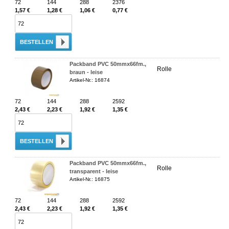
72
144
288
2376
1,57 €
1,28 €
1,06 €
0,77 €
BESTELLEN
Packband PVC 50mmx66fm.,
Rolle
braun - leise
Artikel-Nr.: 16874
72
144
288
2592
2,43 €
2,23 €
1,92 €
1,35 €
BESTELLEN
Packband PVC 50mmx66fm.,
Rolle
transparent - leise
Artikel-Nr.: 16875
72
144
288
2592
2,43 €
2,23 €
1,92 €
1,35 €