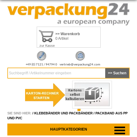
>> Warenkorb
0 Artikel
zur Kasse
+49 (0) 7121 / 94794 0
vertrieb@verpackung24.com
Suchbegriff / Artikelnummer eingeben
SIE SIND HIER:
/
KLEBEBÄNDER UND PACKBÄNDER
/
PACKBAND AUS PP
UND PVC
HAUPTKATEGORIEN