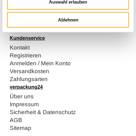
Auswahl erlauben
55 % recycelter Gesamtanteil
Packband geeignet für leichte bis mittelschwere Pakete
Ablehnen
Bitte beachten: Nur als Vielfaches von 36 bestellbar.
Kundenservice
Kontakt
Registrieren
Anmelden / Mein Konto
Versandkosten
Zahlungsarten
verpackung24
Über uns
Impressum
Sicherheit & Datenschutz
AGB
Sitemap