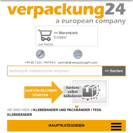
>> Warenkorb
0 Artikel
zur Kasse
+49 (0) 7121 / 94794 0
vertrieb@verpackung24.com
Suchbegriff / Artikelnummer eingeben
SIE SIND HIER:
/
KLEBEBÄNDER UND PACKBÄNDER
/
TESA
KLEBEBÄNDER
HAUPTKATEGORIEN